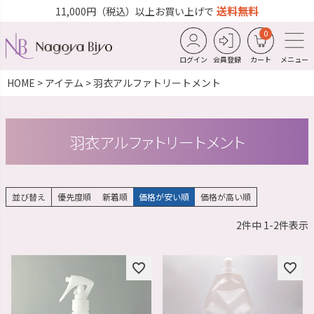
送料無料
11,000円（税込）以上お買い上げで
0
ログイン
会員登録
カート
メニュー
HOME
アイテム
羽衣アルファトリートメント
羽衣アルファトリートメント
並び替え
優先度順
新着順
価格が安い順
価格が高い順
2
件中
1
-
2
件表示