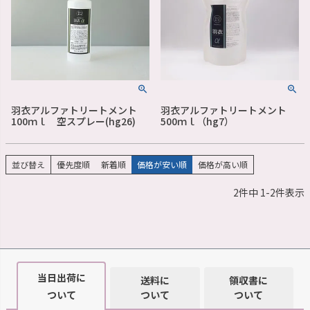
羽衣アルファトリートメント
羽衣アルファトリートメント
100ｍｌ 空スプレー(hg26)
500ｍｌ（hg7）
並び替え
優先度順
新着順
価格が安い順
価格が高い順
2
件中
1
-
2
件表示
当日出荷に
送料に
領収書に
ついて
ついて
ついて