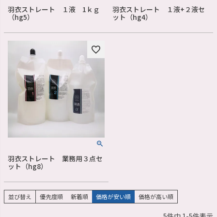
羽衣ストレート １液 1ｋｇ
羽衣ストレート １液+２液セ
（hg5）
ット（hg4）
羽衣ストレート 業務用３点セ
ット（hg8）
並び替え
優先度順
新着順
価格が安い順
価格が高い順
5
件中
1
-
5
件表示