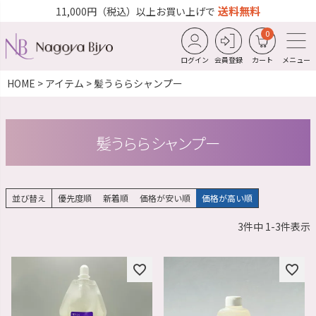
送料無料
11,000円（税込）以上お買い上げで
0
ログイン
会員登録
カート
メニュー
HOME
アイテム
髪うららシャンプー
髪うららシャンプー
並び替え
優先度順
新着順
価格が安い順
価格が高い順
3
件中
1
-
3
件表示