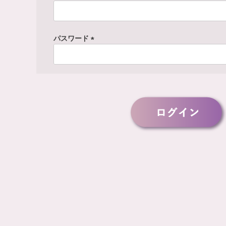
(
必
須
パスワード
)
(
必
須
)