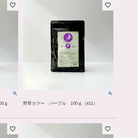
00ｇ
野草カラー パープル 100ｇ（it11）