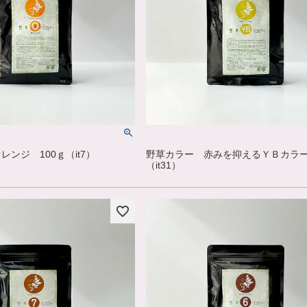
ンジ 100ｇ（it7）
野草カラー 赤みを抑えるＹＢカラー
（it31）