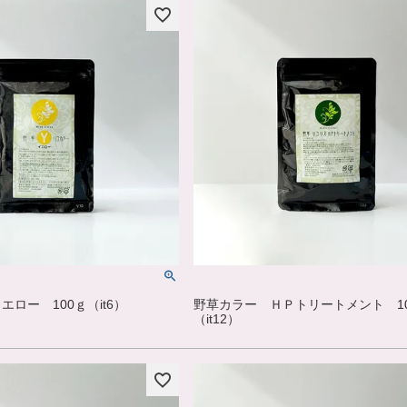
ロー 100ｇ（it6）
野草カラー ＨＰトリートメント 1
（it12）