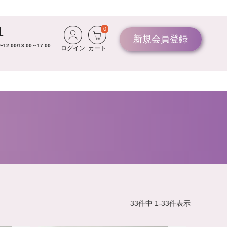
1
0
新規会員登録
00/13:00～17:00
ログイン
カート
33
件中
1
-
33
件表示