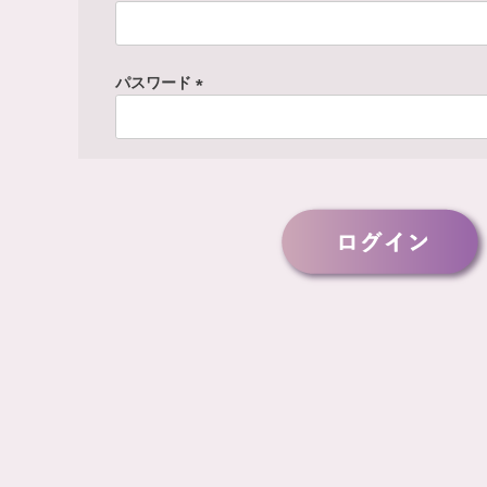
(
必
須
パスワード
)
(
必
須
)