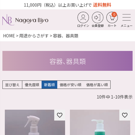
送料無料
11,000円（税込）以上お買い上げで
0
ログイン
会員登録
カート
メニュー
HOME
用途からさがす
容器、器具類
容器、器具類
並び替え
優先度順
新着順
価格が安い順
価格が高い順
10
件中
1
-
10
件表示