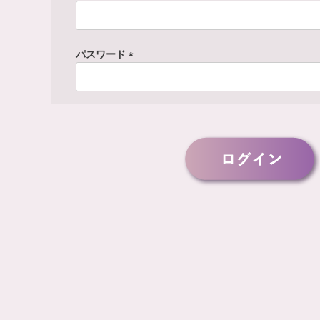
(
必
須
パスワード
)
(
必
須
)