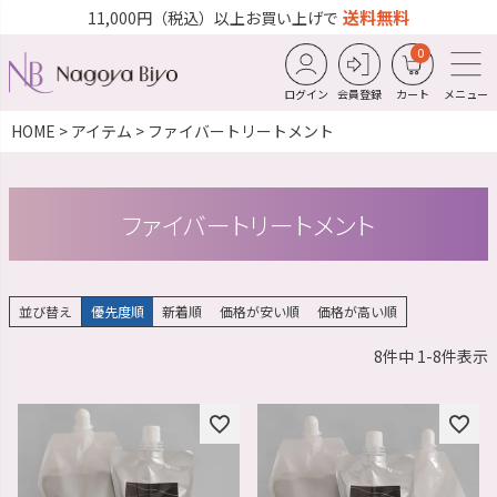
送料無料
11,000円（税込）以上お買い上げで
0
ログイン
会員登録
カート
メニュー
HOME
アイテム
ファイバートリートメント
ファイバートリートメント
並び替え
優先度順
新着順
価格が安い順
価格が高い順
8
件中
1
-
8
件表示