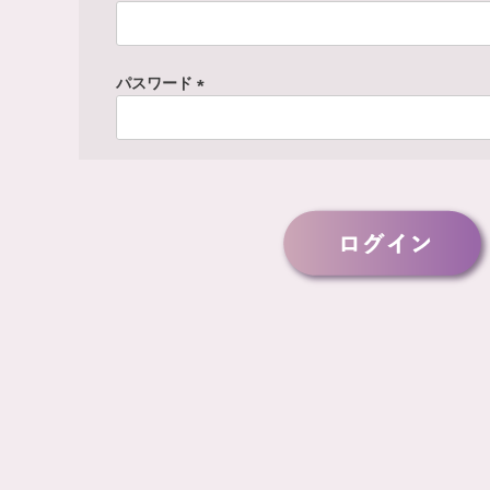
(
必
須
パスワード
)
(
必
須
)