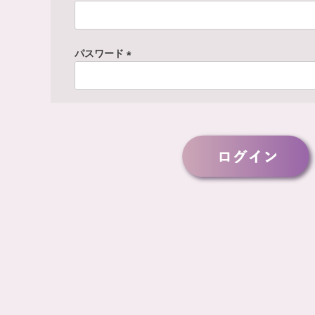
(
必
須
パスワード
)
(
必
須
)