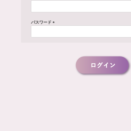
(
必
須
パスワード
)
(
必
須
)