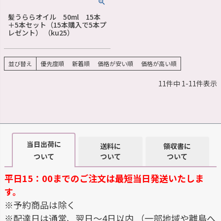
髪うららオイル 50ml 15本
＋5本セット（15本購入で5本プ
レゼント） （ku25）
並び替え
優先度順
新着順
価格が安い順
価格が高い順
11
件中
1
-
11
件表示
当日出荷に
送料に
領収書に
ついて
ついて
ついて
平日15：00までのご注文は最短当日発送いたしま
す。
※予約商品は除く
※配達日は通常、翌日～4日以内 （一部地域や離島へ