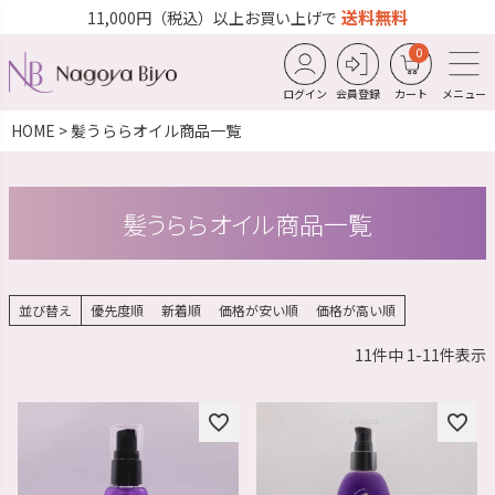
送料無料
11,000円（税込）以上お買い上げで
0
ログイン
会員登録
カート
メニュー
HOME
髪うららオイル商品一覧
髪うららオイル商品一覧
並び替え
優先度順
新着順
価格が安い順
価格が高い順
11
件中
1
-
11
件表示